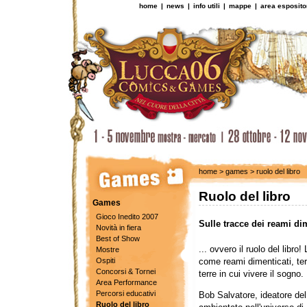
home
|
news
|
info utili
|
mappe
|
area esposito
home
>
games
> ruolo del libro
Ruolo del libro
Games
Gioco Inedito 2007
Sulle tracce dei reami dim
Novità in fiera
Best of Show
... ovvero il ruolo del libro! 
Mostre
Ospiti
come reami dimenticati, te
Concorsi & Tornei
terre in cui vivere il sogno.
Area Performance
Percorsi educativi
Bob Salvatore, ideatore del
Ruolo del libro