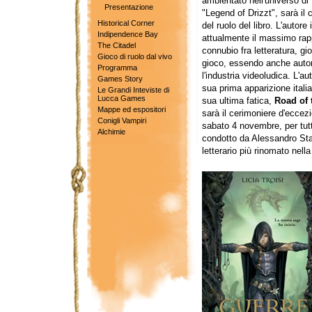
ambientato nell'universo d
Presentazione
"Legend of Drizzt", sarà il
Historical Corner
del ruolo del libro. L'autore
Indipendence Bay
attualmente il massimo rap
The Citadel
connubio fra letteratura, gi
Gioco di ruolo dal vivo
gioco, essendo anche autor
Programma
l'industria videoludica. L'au
Games Story
sua prima apparizione itali
Le Grandi Inteviste di
Lucca Games
sua ultima fatica,
Road of 
Mappe ed espositori
sarà il cerimoniere d'eccezi
Conigli Vampiri
sabato 4 novembre, per tutti
Alchimie
condotto da Alessandro Sta
letterario più rinomato nella