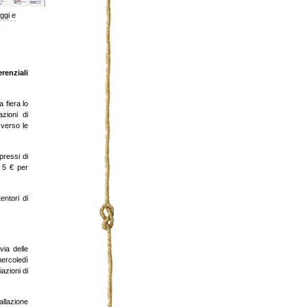
ggi e
erenziali
a fiera lo
zioni di
 verso le
pressi di
i 5 € per
entori di
ia delle
mercoledì
azioni di
vallazione