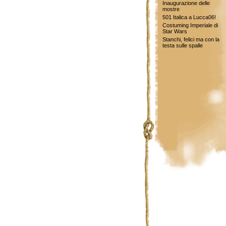
Inaugurazione delle
mostre
501 Italica a Lucca06!
Costuming Imperiale di
Star Wars
Stanchi, felici ma con la
testa sulle spalle