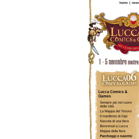
home
|
new
Lucca Comics &
Games
Sempre più nel cuore
della città
La Mappa del Tesoro
Il manifesto di Gipi
Nascita di una fiera
Benvenuti a Lucca
Mappa della fiera
Parcheggi e navette