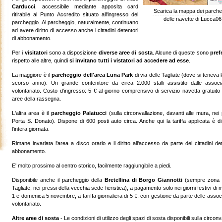
Carducci
, accessibile mediante apposita card
Scarica la mappa dei parche
ritirabile al Punto Accredito situato all'ingresso del
delle navette di Lucca06
parcheggio. Al parcheggio, naturalmente, continuano
ad avere diritto di accesso anche i cittadini detentori
di abbonamento.
Per i
visitatori
sono a disposizione
diverse aree di sosta
. Alcune di queste sono
pref
rispetto alle altre, quindi
si invitano tutti i vistatori ad accedere ad esse
.
La maggiore è il
parcheggio dell'area Luna Park
di via delle Tagliate (dove si teneva l
scorso anno). Un grande contenitore da circa 2.000 stalli assistito dalle associa
volontariato. Costo d'ingresso: 5 € al giorno comprensivo di servizio navetta gratuito
aree della rassegna.
L'altra area è il
parcheggio Palatucci
(sulla circonvallazione, davanti alle mura, nei 
Porta S. Donato). Dispone di 600 posti auto circa. Anche qui la tariffa applicata è d
l'intera giornata.
Rimane invariata l'area a disco orario e il diritto all'accesso da parte dei cittadini det
abbonamento.
E' molto prossimo al centro storico, facilmente raggiungibile a piedi.
Disponibile anche il parcheggio della
Bretellina di Borgo Giannotti
(sempre zona v
Tagliate, nei pressi della vecchia sede fieristica), a pagamento solo nei giorni festivi di 
1 e domenica 5 novembre, a tariffa giornaliera di 5 €, con gestione da parte delle associ
volontariato.
Altre aree di sosta
- Le condizioni di utilizzo degli spazi di sosta disponibili sulla circon