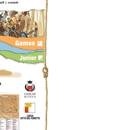
taff
|
contatti
s