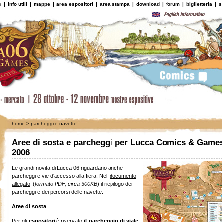
s
|
info utili
|
mappe
|
area espositori
|
area stampa
|
download
|
forum
|
biglietteria
|
s
home
> parcheggi e navette
Aree di sosta e parcheggi per Lucca Comics & Game
2006
Le grandi novità di Lucca 06 riguardano anche
parcheggi e vie d'accesso alla fiera. Nel
documento
allegato
(
formato PDF, circa 300KB
) il riepilogo dei
parcheggi e dei percorsi delle navette.
Aree di sosta
Per gli
espositori
è riservato
il parcheggio di viale